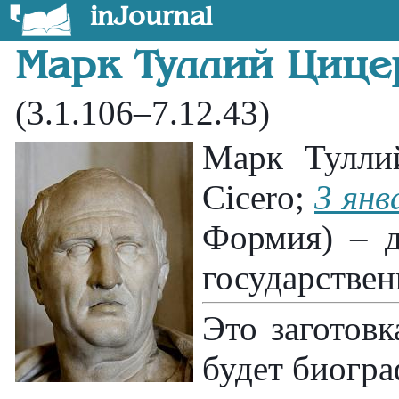
inJournal
Марк Туллий Цице
(3.1.106–7.12.43)
Марк Туллий
Cicero;
3 янв
Формия) – д
государствен
Это заготовк
будет биогра