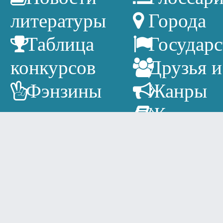
литературы
Города
Таблица
Государс
конкурсов
Друзья и
Фэнзины
Жанры
Журнал
Издатель
Литерат
календарь
Писател