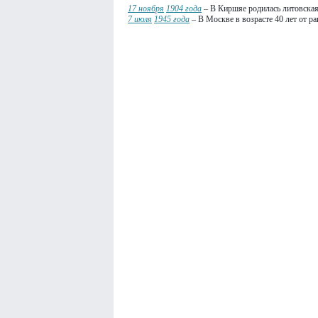
17 ноября
1904 года
– В Киршяе родилась литовская 
7 июля
1945 года
– В Москве в возрасте 40 лет от р