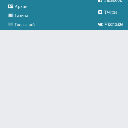
Facebook
Архив
Twitter
Газеты
Vkontakte
Глоссарий
Города
Государства
Друзья и коллеги
Жанры
Журналы
Издательства
Литературный календарь
Писатели
Система администрирования
Творческие организации
Фэнзины