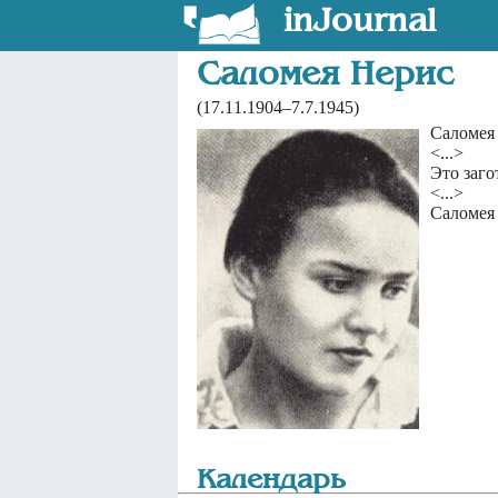
inJournal
Саломея Нерис
(17.11.1904–7.7.1945)
Саломея
<...>
Это заго
<...>
Саломея
Календарь