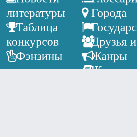
литературы
Города
Таблица
Государс
конкурсов
Друзья и
Фэнзины
Жанры
Журнал
Издатель
Литерат
календарь
Писател