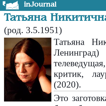
inJournal
Татьяна Никитичн
(род. 3.5.1951)
Татьяна Ни
Ленинград
телеведуща
критик, ла
(2020).
Это заготовк