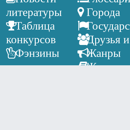
литературы
Города
Таблица
Государс
конкурсов
Друзья и
Фэнзины
Жанры
Журнал
Издатель
Литерат
календарь
Писател