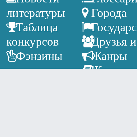
литературы
Города
Таблица
Государс
конкурсов
Друзья и
Фэнзины
Жанры
Журнал
Издатель
Литерат
календарь
Писател