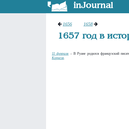
inJournal
1656
1658
1657 год в ист
11 февраля
– В Руане родился французский писа
Корнеля
.