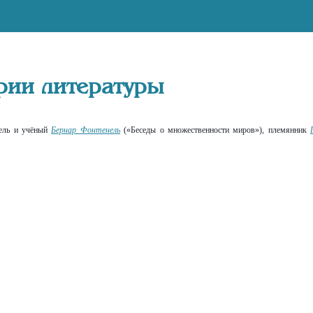
ории литературы
тель и учёный
Бернар Фонтенель
(«Беседы о множественности миров»), племянник