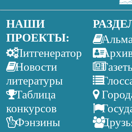
НАШИ
РАЗДЕ
ПРОЕКТЫ:
Альм
Литгенератор
Архи
Новости
Газет
литературы
Глосс
Таблица
Город
конкурсов
Госуд
Фэнзины
Друзь