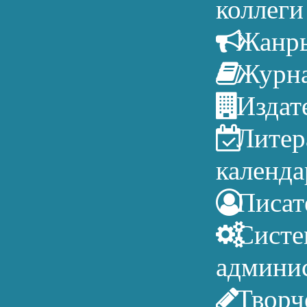
коллеги
Жанр
Журн
Издат
Литер
календа
Писат
Систе
админи
Творч