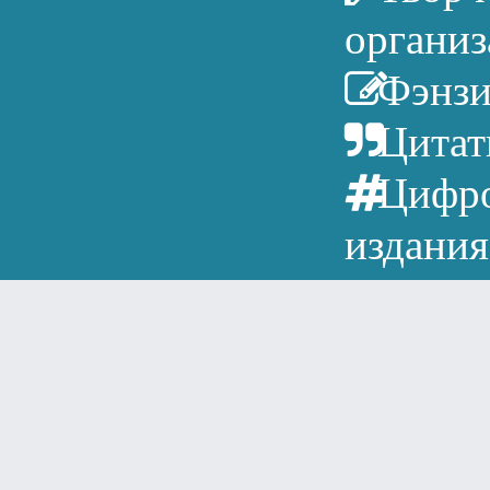
органи
Фэнз
Цита
Цифр
издания