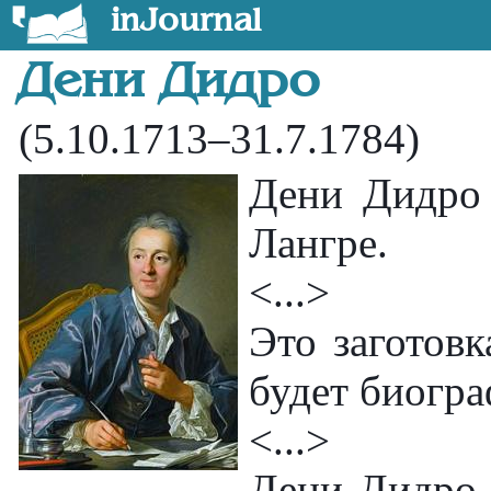
inJournal
Дени Дидро
(5.10.1713–31.7.1784)
Дени Дидро
Лангре.
<...>
Это заготовк
будет биогра
<...>
Дени Дидро