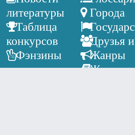
литературы
Города
Таблица
Государс
конкурсов
Друзья и
Фэнзины
Жанры
Журнал
Издатель
Литерат
календарь
Писател