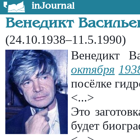
inJournal
Венедикт Василье
(24.10.1938–11.5.1990)
Венедикт В
октября
193
посёлке гидр
<...>
Это заготовк
будет биогра
<...>