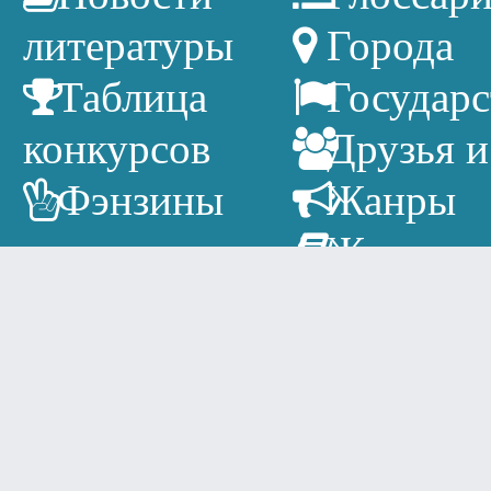
литературы
Города
Таблица
Государс
конкурсов
Друзья и
Фэнзины
Жанры
Журнал
Издатель
Литерат
календарь
Писател