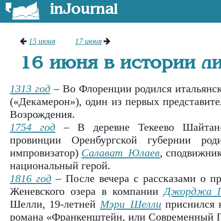
inJournal
15 июня
17 июня
16 июня в истории л
1313 год
– Во Флоренции родился итальянс
(«
Декамерон
»), один из первых представит
Возрождения.
1754 год
– В деревне Текеево Шайтан-
провинции Оренбургской губернии роди
импровизатор)
Салават Юлаев
, сподвижни
национальный герой.
1816 год
– После вечера с рассказами о пр
Женевского озера в компании
Джорджа Г
Шелли, 19-летней
Мэри Шелли
приснился к
романа «Франкенштейн, или Современный 