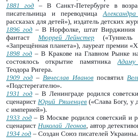
1881 год
– В Санкт-Петербурге в возрас
писательница и переводчица
Александр
рассказах для детей»), издатель детских жур
1896 год
– В Норфолке, штат Вирджиния р
фантаст
Мюррей Лейнстер
(«Туннель в
«Запрещённая планета»), лауреат премии «Х
1898 год
– В Кракове на Главном Рынке на
состоялось открытие памятника
Адаму
Теодора Ригера.
1909 год
–
Вячеслав Иванов
посвятил
Вел
«Подстерегателю».
1931 год
– В Ленинграде родился советски
сценарист
Юрий Ряшенцев
(«Слава Богу, у 
с империей»).
1933 год
– В Москве родился советский и р
сценарист
Николай Леонов
, автор детективо
1934 год
– Создан Союз писателей Украины.