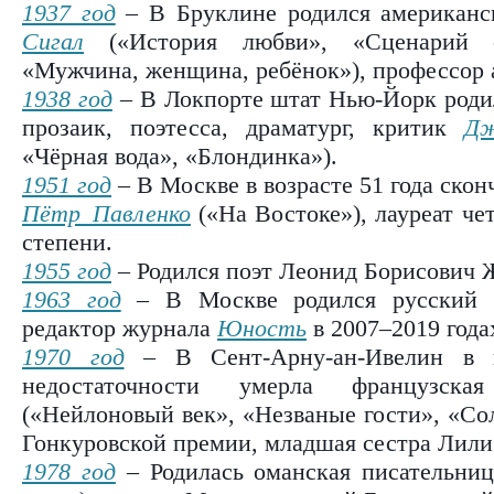
1937 год
– В Бруклине родился американс
Сигал
(«История любви», «Сценарий сч
«Мужчина, женщина, ребёнок»), профессор 
1938 год
– В Локпорте штат Нью-Йорк родил
прозаик, поэтесса, драматург, критик
Дж
«Чёрная вода», «Блондинка»).
1951 год
– В Москве в возрасте 51 года скон
Пётр Павленко
(«На Востоке»), лауреат ч
степени.
1955 год
– Родился поэт Леонид Борисович 
1963 год
– В Москве родился русский
редактор журнала
Юность
в 2007–2019 года
1970 год
– В Сент-Арну-ан-Ивелин в в
недостаточности умерла французск
(«Нейлоновый век», «Незваные гости», «Сол
Гонкуровской премии, младшая сестра Лили
1978 год
– Родилась оманская писательни