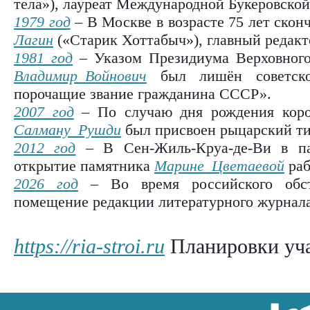
тела»), лауреат Международной Букеровской
1979 год
– В Москве в возрасте 75 лет скон
Лагин
(«Старик Хоттабыч»), главный редак
1981 год
– Указом Президиума Верховного
Владимир Войнович
был лишён советског
порочащие звание гражданина СССР».
2007 год
– По случаю дня рождения коро
Салману Рушди
был присвоен рыцарский ти
2012 год
– В Сен-Жиль-Круа-де-Ви в па
открытие памятника
Марине Цветаевой
раб
2026 год
– Во время российского обст
помещение редакции литературного журнал
https://ria-stroi.ru
Планировки уча