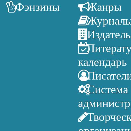
Фэнзины
Жанры
Журнал
Издатель
Литерат
календарь
Писател
Система
администр
Творчес
организац