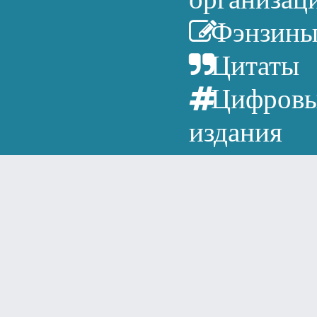
Фэнзин
Цитаты
Цифров
издания