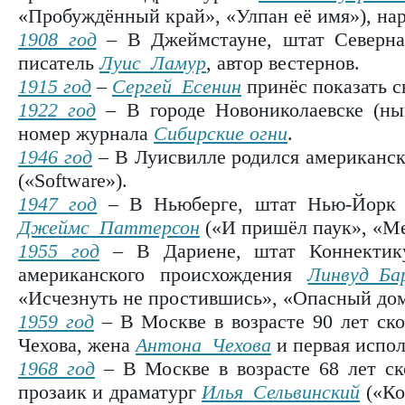
«Пробуждённый край», «Улпан её имя»), нар
1908 год
– В Джеймстауне, штат Северна
писатель
Луис Ламур
, автор вестернов.
1915 год
–
Сергей Есенин
принёс показать 
1922 год
– В городе Новониколаевске (н
номер журнала
Сибирские огни
.
1946 год
– В Луисвилле родился американс
(«Software»).
1947 год
– В Ньюберге, штат Нью-Йорк р
Джеймс Паттерсон
(«И пришёл паук», «Ме
1955 год
– В Дариене, штат Коннектику
американского происхождения
Линвуд Ба
«
Исчезнуть не простившись
», «
Опасный до
1959 год
– В Москве в возрасте 90 лет ско
Чехова, жена
Антона Чехова
и первая испол
1968 год
– В Москве в возрасте 68 лет ско
прозаик и драматург
Илья Сельвинский
(«Ко