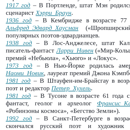
1917 год
– В Портленде, штат Мэн родился
сценарист
Хэрри Браун
.
1936 год
– В Кембридже в возрасте 77 л
Альфред Эдвард Хаусман
(«Шропширский
популярных поэтов-эдвардианцев.
1938 год
– В Лос-Анджелесе, штат Кали
писатель-фантаст
Ларри Нивен
(«Мир-Кольц
премий «Небьюла», «Хьюго» и «Локус».
1973 год
– В Нью-Йорке родилась амери
Наоми Новик
, лауреат премий Джона Кэмпб
1981 год
– В Штауфен-им-Брайсгау в возр
поэт и редактор
Петер Хухель
.
1981 год
– В Тусоне в возрасте 61 года с
фантаст, геолог и археолог
Франсис К
«Робинзоны космоса», «Бегство Земли»).
1992 год
– В Санкт-Петербурге в возра
скончался русский поэт и художни