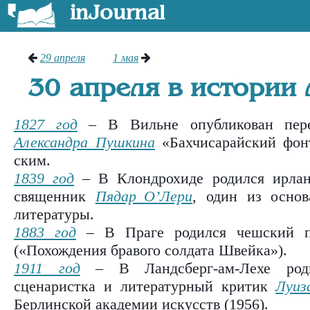
inJournal
29 апреля
1 мая
30 апреля в истории
1827 год
– В Вильне опубликован пе­ре
Александра Пуш­ки­на
«Бах­чи­сарай­ский фон­
ским.
1839 год
– В Клондрохиде родился ирлан
священник
Пядар О’Лери
, один из основ
литературы.
1883 год
– В Праге родился чешский п
(«
Похождения бравого солдата Швейка
»).
1911 год
– В Ландсберг-ам-Лехе роди
сценаристка и литературный критик
Луиз
Берлинской академии искусств (1956).