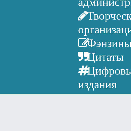
администр
Творчес
организац
Фэнзин
Цитаты
Цифров
издания