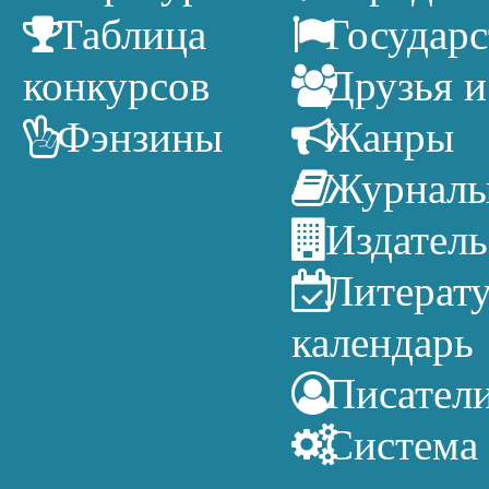
Таблица
Государс
конкурсов
Друзья и
Фэнзины
Жанры
Журнал
Издатель
Литерат
календарь
Писател
Система