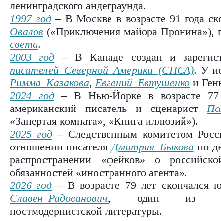
ленинградского андеграунда.
1997 год
– В Москве в возрасте 91 года ск
Овалов
(«Приключения майора Пронина»), 
света
.
2003 год
– В Канаде создан и зарегис
писателей Северной Америки (СПСА)
. У и
Римма Казакова
,
Евгений Евтушенко
и Ген
2024 год
– В Нью-Йорке в возрасте 77 
американский писатель и сценарист
По
«Запертая комната», «Книга иллюзий»).
2025 год
– Следственным комитетом Росси
отношении писателя
Дмитрия Быкова
по дв
распространении «фейков» о российс
обязанностей «иностранного агента».
2026 год
– В возрасте 79 лет скончался ю
Славен Радованович
, один из осно
постмодернистской литературы.