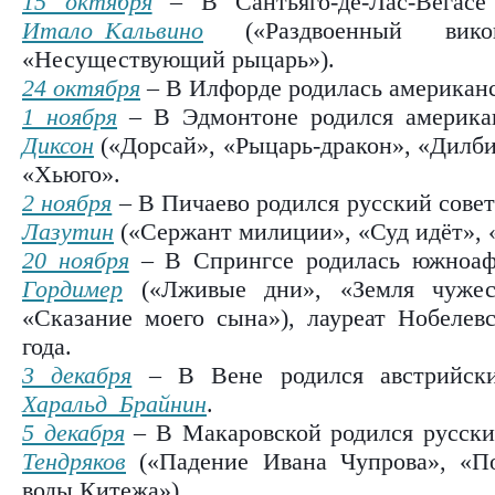
15 октября
– В Сантьяго-де-Лас-Вегасе 
Итало Кальвино
(«Раздвоенный вико
«Несуществующий рыцарь»).
24 октября
– В Илфорде родилась американ
1 ноября
– В Эдмонтоне родился америка
Диксон
(«Дорсай», «Рыцарь-дракон», «Дилби
«Хьюго».
2 ноября
– В Пичаево родился русский совет
Лазутин
(«Сержант милиции», «Суд идёт», 
20 ноября
– В Спрингсе родилась южноаф
Гордимер
(«Лживые дни», «Земля чужест
«Сказание моего сына»), лауреат Нобеле
года.
3 декабря
– В Вене родился австрийски
Харальд Брайнин
.
5 декабря
– В Макаровской родился русски
Тендряков
(«Падение Ивана Чупрова», «П
воды Китежа»).