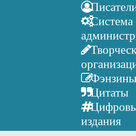
Писател
Система
администр
Творчес
организац
Фэнзин
Цитаты
Цифров
издания