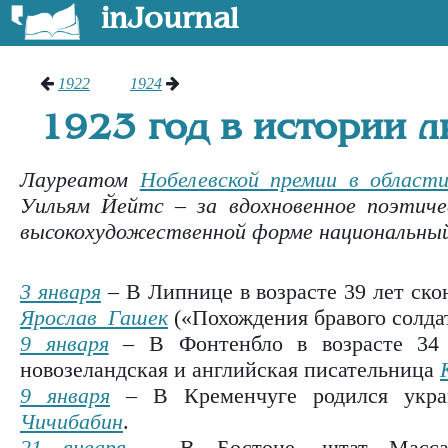
inJournal
1922
1924
1923 год в истории 
Лауреатом
Нобелевской премии в област
Уильям Йейтс – за вдохновенное поэтиче
высокохудожественной форме национальный
3 января
– В Липнице в возрасте 39 лет ско
Ярослав Гашек
(«
Похождения бравого солд
9 января
– В Фонтенбло в возрасте 34 л
новозеландская и английская писательница
9 января
– В Кременчуге родился укра
Чичибабин
.
21 января
– В Бостоне, штат Массачу