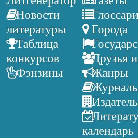
Литгенератор
Газеты
Новости
Глоссар
литературы
Города
Таблица
Государс
конкурсов
Друзья и
Фэнзины
Жанры
Журнал
Издатель
Литерат
календарь