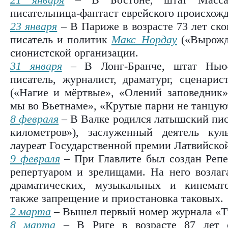
писательница-фантаст еврейского происхож
23 января
– В Париже в возрасте 73 лет ско
писатель и политик
Макс Нордау
(«Вырожде
сионистской организации.
31 января
– В Лонг-Бранче, штат Нью-
писатель, журналист, драматург, сценари
(«Нагие и мёртвые», «Олений заповедник»
мы во Вьетнаме», «Крутые парни не танцую
8 февраля
– В Валке родился латышский пи
километров»), заслуженный деятель кул
лауреат Государственной премии Латвийско
9 февраля
– При Главлите был создан Репе
репертуаром и зрелищами. На него возлаг
драматических, музыкальных и кинемато
также запрещение и приостановка таковых.
2 марта
– Вышел первый номер журнала «T
8 марта
– В Риге в возрасте 87 лет с