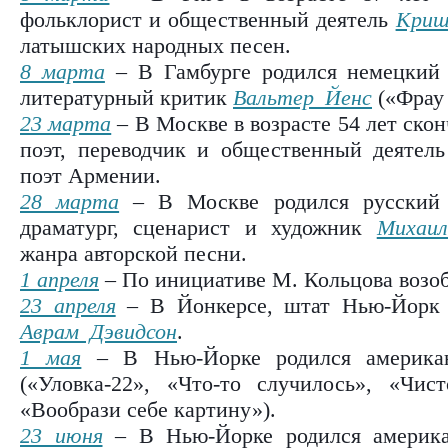
фольклорист и общественный деятель
Криш
латышских народных песен.
8 марта
– В Гамбурге родился немецкий 
литературный критик
Вальтер Йенс
(«Фрау
23 марта
– В Москве в возрасте 54 лет скон
поэт, переводчик и общественный деятел
поэт Армении.
28 марта
– В Москве родился русский с
драматург, сценарист и художник
Михаил
жанра авторской песни.
1 апреля
– По инициативе М. Кольцова возо
23 апреля
– В Йонкерсе, штат Нью-Йорк 
Аврам Дэвидсон
.
1 мая
– В Нью-Йорке родился америка
(«Уловка-22», «Что-то случилось», «Чис
«Вообрази себе картину»).
23 июня
– В Нью-Йорке родился америка