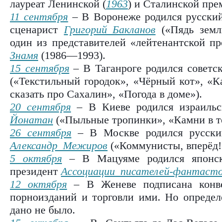
лауреат Ленинской (
1963
) и Сталинской пре
11 сентября
– В Воронеже родился русский 
сценарист
Григорий Бакланов
(«Пядь земл
один из представителей «лейтенантской пр
Знамя
(1986—1993).
15 сентября
– В Таганроге родился советс
(«Текстильный городок», «Чёрный кот», «Ка
сказать про Сахалин», «Погода в доме»).
20 сентября
– В Киеве родился израильс
Йонатан
(«Пыльные тропинки», «Камни в те
26 сентября
– В Москве родился русский
Александр Межиров
(«Коммунисты, вперёд!»
5 октября
– В Мацуяме родился японск
президент
Ассоциации писателей-фантаст
12 октября
– В Женеве подписана конве
порноизданий и торговли ими. Но определе
дано не было.