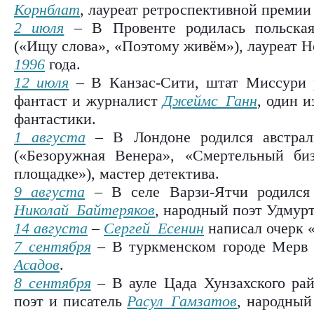
Корнблат
, лауреат ретроспективной премии
2 июля
– В Провенте родилась польска
(«Ищу слова», «Поэтому живём»), лауреат Н
1996
года.
12 июля
– В Канзас-Сити, штат Миссури р
фантаст и журналист
Джеймс Ганн
, один 
фантастики.
1 августа
– В Лондоне родился австрал
(«Безоружная Венера», «Смертельный би
площадке»), мастер детектива.
9 августа
– В селе Варзи-Ятчи родился 
Николай Байтеряков
, народный поэт Удмур
14 августа
–
Сергей Есенин
написал очерк 
7 сентября
– В туркменском городе Мерв 
Асадов
.
8 сентября
– В ауле Цада Хунзахского рай
поэт и писатель
Расул Гамзатов
, народный