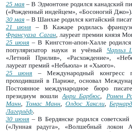
25 мая
– В Эдмонтоне родился канадский п
(«Рожденный индейцем», «Босоногий Джо»)
30 мая
– В Шанхае родился китайский писа
21 июня
– В Кажаре родилась французс
Франсуаза Саган
, лауреат премии князя Мо
25 июня
– В Кингстон-апон-Халле родился 
популяризатор науки и учёный
Чарльз 
«Летний Прилив», «Расхождение», «Неб
лауреат премий «Небьюла» и «Хьюго».
25 июня
– Международный конгресс пи
проходивший в Париже, основал Междуна
Постоянное международное бюро писат
президиум вошли
Анри Барбюс
,
Ромен Р
Манн
,
Томас Манн
,
Олдос Хаксли
,
Бернар
Лагерлёф
.
30 июня
– В Бердянске родился советский
(«Лунная радуга», «Волшебный локон А