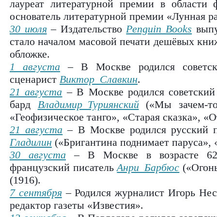
лауреат литературной премии в области
основатель литературной премии «Лунная ра
30 июля
– Издательство
Penguin Books
выпу
стало началом масовой печати дешёвых кни
обложке.
1 августа
– В Москве родился советск
сценарист
Виктор Славкин
.
21 августа
– В Москве родился советский 
бард
Владимир Туриянский
(«Мы зачем-то
«Геофизическое танго», «Старая сказка», «О
21 августа
– В Москве родился русский 
Гладилин
(«Бригантина поднимает паруса», «
30 августа
– В Москве в возрасте 62 
французский писатель
Анри Барбюс
(«
Огон
(1916).
7 сентября
– Родился журналист Игорь Нес
редактор газеты «Известия».