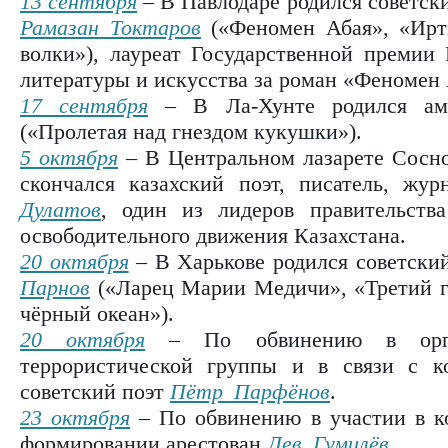
13 сентября
– В Павлодаре родился советски
Рамазан Токтаров
(«Феномен Абая», «Ирт
волки»), лауреат Государственной премии 
литературы и искусства за роман «Феномен 
17 сентября
– В Ла-Хунте родился ам
(«Пролетая над гнездом кукушки»).
5 октября
– В Центральном лазарете Соснов
скончался казахский поэт, писатель, жу
Дулатов
, один из лидеров правительств
освободительного движения Казахстана.
20 октября
– В Харькове родился советски
Парнов
(«Ларец Марии Медичи», «Третий 
чёрный океан»).
20 октября
– По обвинению в орган
террористической группы и в связи с к
советский поэт
Пётр Парфёнов
.
23 октября
– По обвинению в участии в 
формировании арестован
Лев Гумилёв
.