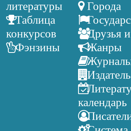
литературы
Города
Таблица
Государс
конкурсов
Друзья и
Фэнзины
Жанры
Журнал
Издатель
Литерат
календарь
Писател
Система