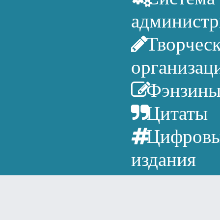
администр
Творчес
организац
Фэнзин
Цитаты
Цифров
издания