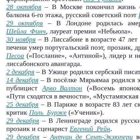
28 октября
– В Москве покончил жизнь с
балкона 6-го этажа, русский советский поэт
29 октября
– В Лондоне родилась амери
Шейла Финч
, лауреат премии «Небьюла».
30 ноября
– В Лиссабоне в возрасте 47 лет
печени умер португальский поэт, прозаик, 
Песоа
(«Послание», «Антиной»), лидер и н
лиссабонского авангарда.
2 декабря
– В Ужице родился сербский писа
14 декабря
– В посёлке Мярьямаа родился э
публицист
Арво Валтон
(«Восемь японок
«Пути сходятся в вечности», «Мустамяэская
25 декабря
– В Париже в возрасте 83 лет с
критик
Поль Бурже
(«Ученик»).
29 декабря
– В Ленинграде родился русски
прозаик и сценарист
Евгений Рейн
.
29 декабря
–
Антуан де Сент-Экзюпери
во