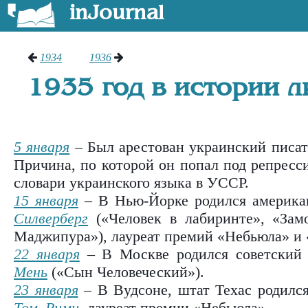
inJournal
1934
1936
1935 год в истории 
5 января
– Был арестован украинский писа
Причина, по которой он попал под репресс
словари украинского языка в УССР.
15 января
– В Нью-Йорке родился америка
Силверберг
(«Человек в лабиринте», «Зам
Маджипура»), лауреат премий «Небьюла» и
22 января
– В Москве родился советский 
Мень
(«Сын Человеческий»).
23 января
– В Вудсоне, штат Техас родился
Том Рими
, лауреат премии «Небьюла».