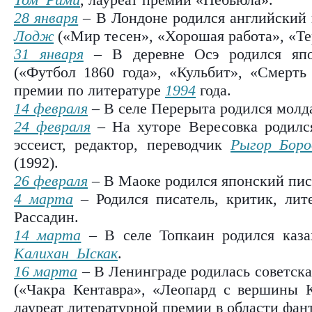
28 января
– В Лондоне родился английский 
Лодж
(«Мир тесен», «Хорошая работа», «Те
31 января
– В деревне Осэ родился яп
(«Футбол 1860 года», «Кульбит», «Смерть 
премии по литературе
1994
года.
14 февраля
– В селе Перерыта родился молд
24 февраля
– На хуторе Вересовка родился
эссеист, редактор, переводчик
Рыгор Боро
(1992).
26 февраля
– В Маоке родился японский пи
4 марта
– Родился писатель, критик, лит
Рассадин.
14 марта
– В селе Топкаин родился каза
Калихан Ыскак
.
16 марта
– В Ленинграде родилась советск
(«Чакра Кентавра», «Леопард с вершины 
лауреат литературной премии в области фа