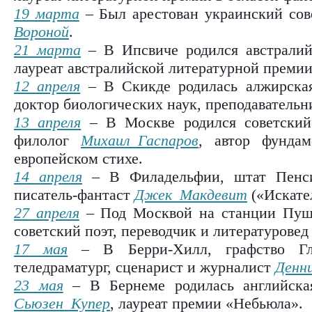
19 марта
– Был арестован украинский сов
Вороной
.
21 марта
– В Ипсвиче родился австрали
лауреат австралийской литературной преми
12 апреля
– В Скикде родилась алжирска
доктор биологических наук, преподавательн
13 апреля
– В Москве родился советский
филолог
Михаил Гаспаров
, автор фунда
европейском стихе.
14 апреля
– В Филадельфии, штат Пенси
писатель-фантаст
Джек Макдевит
(«Искате
27 апреля
– Под Москвой на станции Пушк
советский поэт, переводчик и литературове
17 мая
– В Берри-Хилл, графство Гло
теледраматург, сценарист и журналист
Денн
23 мая
– В Бернеме родилась английская
Сьюзен Купер
, лауреат премии «Небьюла».