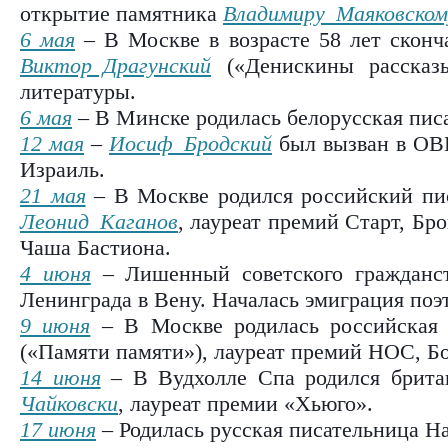
открытие памятника
Владимиру Маяковском
6 мая
– В Москве в возрасте 58 лет сконч
Виктор Драгунский
(«Денискины рассказы
литературы.
6 мая
– В Минске родилась белорусская пи
12 мая
–
Иосиф Бродский
был вызван в ОВИ
Израиль.
21 мая
– В Москве родился российский пис
Леонид Каганов
, лауреат премий Старт, Бр
Чаша Бастиона.
4 июня
– Лишенный советского граждан
Ленинграда в Вену. Началась эмиграция поэт
9 июня
– В Москве родилась российская
(«Памяти памяти»), лауреат премий НОС, Б
14 июня
– В Вудхолле Спа родился брита
Чайковски
, лауреат премии «Хьюго».
17 июня
– Родилась русская писательница На