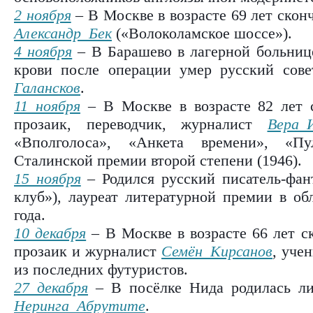
2 ноября
– В Москве в возрасте 69 лет скон
Александр Бек
(«Волоколамское шоссе»).
4 ноября
– В Барашево в лагерной больнице
крови после операции умер русский сов
Галансков
.
11 ноября
– В Москве в возрасте 82 лет с
прозаик, переводчик, журналист
Вера 
«Вполголоса», «Анкета времени», «Пул
Сталинской премии второй степени (1946).
15 ноября
– Родился русский писатель-фа
клуб»), лауреат литературной премии в о
года.
10 декабря
– В Москве в возрасте 66 лет ск
прозаик и журналист
Семён Кирсанов
, уче
из последних футуристов.
27 декабря
– В посёлке Нида родилась лит
Неринга Абрутите
.