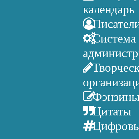
календарь
Писател
Система
администр
Творчес
организац
Фэнзин
Цитаты
Цифров