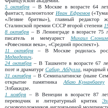
Французской академии.
5 октября
– В Москве в возрасте 64 лет 
фантаст, палеонтолог
Иван Ефремов
(«Тума
«Лезвие бритвы»), главный редактор 
Сталинской премии СССР второй степени
1
8 октября
– В Ленинграде в возрасте 75 л
писатель и мемуарист
Михаил Слоним
«Ровесники века», «Средний проспект»).
11 октября
– В Москве родилась росс
Медведевич
.
24 октября
– В Ташкенте в возрасте 67 ле
поэт и драматург
Сабир Абдулла
, народный 
31 октября
– В Семипалатинске (ныне Сем
открытие памятника
Абаю Кунанбаеву
р
Элбакидзе.
1 ноября
– В Венеции в возрасте 87 лет
переводчик и литературный критик
Эз
основоположников англоязычной модернист