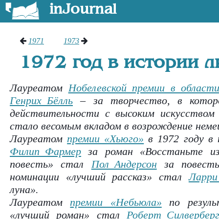
inJournal
1971
1973
1972 год в истории 
Лауреатом
Нобелевской премии в област
Генрих Бёлль
– за творчество, в котор
действительности с высоким искусством 
стало весомым вкладом в возрождение неме
Лауреатом
премии «Хьюго»
в 1972 году в
Филип Фармер
за роман «Восстаньте из
повесть» стал
Пол Андерсон
за повесть
номинации «лучший рассказ» стал
Ларри
луна».
Лауреатом
премии «Небьюла»
по резуль
«лучший роман» стал
Роберт Силвербер