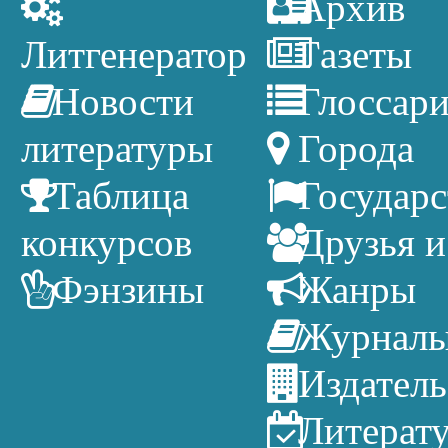
Архив
Литгенератор
Газеты
Новости
Глоссар
литературы
Города
Таблица
Государс
конкурсов
Друзья и
Фэнзины
Жанры
Журнал
Издатель
Литерат