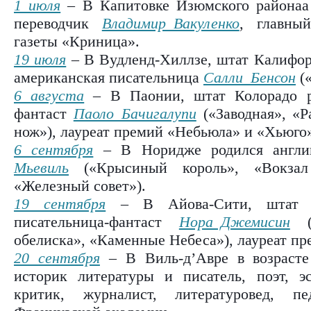
1 июля
– В Капитовке Изюмского районаа 
переводчик
Владимир Вакуленко
, главный
газеты «Криница».
19 июля
– В Вудленд-Хиллзе, штат Калифорн
американская писательница
Салли Бенсон
(«
6 августа
– В Паонии, штат Колорадо ро
фантаст
Паоло Бачигалупи
(«
Заводная
», «
Р
нож
»), лауреат премий «Небьюла» и «Хьюго
6 сентября
– В Норидже родился англий
Мьевиль
(«Крысиный король», «Вокзал
«Железный совет»).
19 сентября
– В Айова-Сити, штат Ай
писательница-фантаст
Нора Джемисин
(«
обелиска», «Каменные Небеса»), лауреат пр
20 сентября
– В Виль-д’Авре в возрасте
историк литературы и писатель, поэт, эс
критик, журналист, литературовед, п