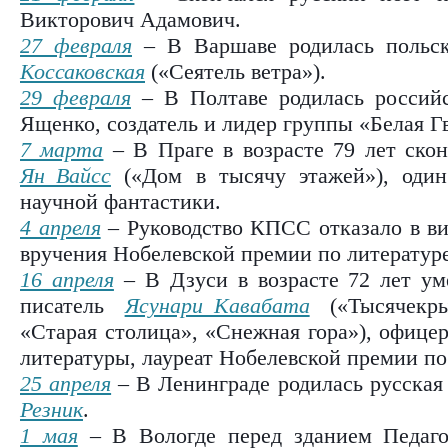
Викторович Адамович.
27 февраля
– В Варшаве родилась польск
Коссаковская
(«Сеятель ветра»).
29 февраля
– В Полтаве родилась российс
Ященко, создатель и лидер группы «Белая Г
7 марта
– В Праге в возрасте 79 лет скон
Ян Вайсс
(«Дом в тысячу этажей»), один
научной фантастики.
4 апреля
– Руководство КПСС отказало в ви
вручения Нобелевской премии по литератур
16 апреля
– В Дзуси в возрасте 72 лет ум
писатель
Ясунари Кавабата
(«Тысячекры
«Старая столица», «Снежная гора»), офицер
литературы, лауреат Нобелевской премии п
25 апреля
– В Ленинграде родилась русская
Резник
.
1 мая
– В Вологде перед зданием Педагог