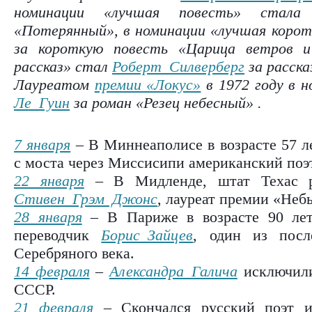
номинации «лучшая повесть» стал
«Потерянный», в номинации «лучшая коро
за короткую повесть «Царица ветров и
рассказ» стал
Роберт Силверберг
за расска
Лауреатом
премии «Локус»
в 1972 году в 
Ле Гуин
за роман «Резец небесный» .
7 января
– В Миннеаполисе в возрасте 57 л
с моста через Миссисипи американский по
22 января
– В Мидленде, штат Техас ро
Стивен Грэм Джонс
, лауреат премии «Неб
28 января
– В Париже в возрасте 90 лет
переводчик
Борис Зайцев
, один из посл
Серебряного века.
14 февраля
–
Александра Галича
исключили
СССР.
21 февраля
– Скончался русский поэт и